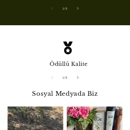
/
1
/
3
Ödüllü Kalite
/
1
/
5
Sosyal Medyada Biz