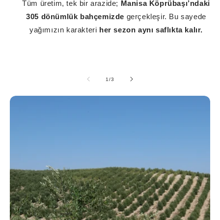
Tüm üretim, tek bir arazide;
Manisa Köprübaşı’ndaki
305 dönümlük bahçemizde
gerçekleşir. Bu sayede
yağımızın karakteri
her sezon aynı saflıkta kalır.
/
1
/
3